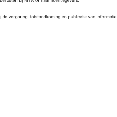
erusten bij MTA of haar licentiegevers.
j de vergaring, totstandkoming en publicatie van informatie 