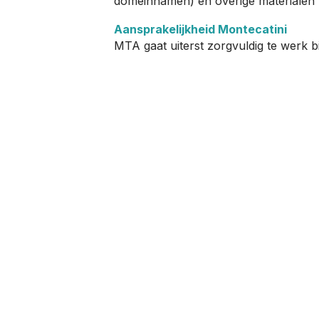
domeinnamen) en overige materialen b
Aansprakelijkheid Montecatini
MTA gaat uiterst zorgvuldig te werk bi