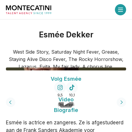
Esmée Dekker
Home
West Side Story, Saturday Night Fever, Grease,
Talenten
Staying Alive Disco Fever, The Rocky Horrorshow,
Lazarus, Evita, My fair lady, A chorus line.
Over ons
Volg Esmée
Diensten
9,5
10,1
Video
Showreel
Satu
Flex-service
Biografie
Esmée is actrice en zangeres. Ze is afgestudeerd
Coaching
aan de Frank Sanders Akademie voor