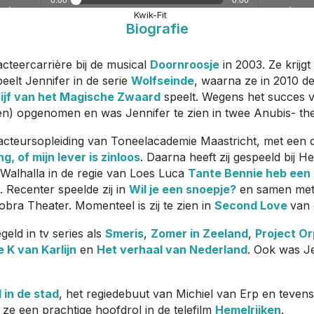
0:00
0:00
Kwik-Fit
Biografie
ume
Play /
volume
Play 
acteercarrière bij de musical
Doornroosje
in 2003. Ze krijgt
peelt Jennifer in de serie
Wolfseinde
, waarna ze in 2010 de
Vijf van het Magische Zwaard
speelt. Wegens het succes v
igen) opgenomen en was Jennifer te zien in twee Anubis- the
 acteursopleiding van Toneelacademie Maastricht, met een
pause
pau
g, of mijn lever is zinloos
. Daarna heeft zij gespeeld bij He
 Walhalla in de regie van Loes Luca
Tante Bennie heb een 
. Recenter speelde zij in
Wil je een snoepje?
en samen met 
bra Theater. Momenteel is zij te zien in
Second Love
van 
geld in tv series als
Smeris
,
Zomer in Zeeland
,
Project O
 K van Karlijn
en
Het verhaal van Nederland
. Ook was Je
in de stad
, het regiedebuut van Michiel van Erp en teven
 ze een prachtige hoofdrol in de telefilm
Hemelrijken
.