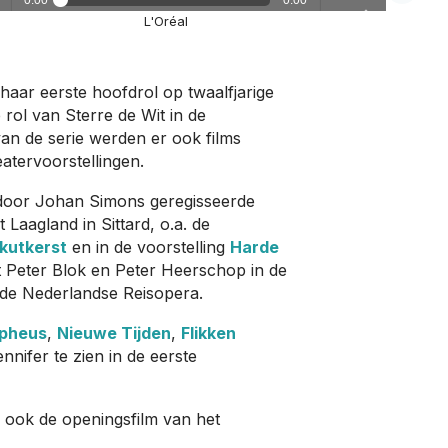
0:00
0:00
0:00
L'Oréal
/
volume
Play /
 haar eerste hoofdrol op twaalfjarige
 rol van Sterre de Wit in de
an de serie werden er ook films
atervoorstellingen.
 door Johan Simons geregisseerde
se
pause
t Laagland in Sittard, o.a. de
kutkerst
en in de voorstelling
Harde
Peter Blok en Peter Heerschop in de
de Nederlandse Reisopera.
rpheus
,
Nieuwe Tijden
,
Flikken
nnifer te zien in de eerste
s ook de openingsfilm van het