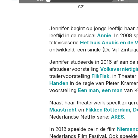
0:00
0:00
CZ
Play /
vol
Jennifer begint op jonge leeftijd haar 
leeftijd in de musical
Annie
. In 2008 s
televisieserie
Het huis Anubis en de 
ontwikkeld, een single (De Vijf Zintu
Jennifer studeerde in 2016 af aan de
pause
afstudeervoorstelling
Volksvernietigin
trailervoorstelling
FlikFlak
, in Theater
Handen
in de regie van Pieter Kramer
voorstelling
Een man, een man
van Ko
Naast haar theaterwerk speelt zij gere
Maastricht
en
Flikken Rotterdam
,
De
Nederlandse Netflix serie:
ARES
.
In 2018 speelde ze in de film
Niemand 
Nederlands Film Festival. Ook speelde