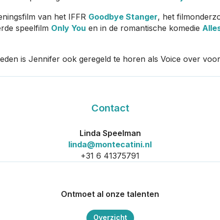
peningsfilm van het IFFR
Goodbye Stanger
, het filmonder
erde speelfilm
Only You
en in de romantische komedie
Alle
en is Jennifer ook geregeld te horen als Voice over voor v
Contact
Linda Speelman
linda@montecatini.nl
+31 6 41375791
Ontmoet al onze talenten
Overzicht