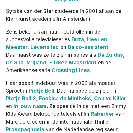
Play /
volume
Play /
Het team
Sytske van der Ster studeerde in 2001 af aan de
Kleinkunst academie in Amsterdam.
Contact
Ze is bekend van haar hoofdrollen in de
succesvolle televisieseries
Buza
,
Heer en
Meester
,
Levenslied
en
De co-assistent
.
pause
pause
Daarnaast was ze te zien in series als
De Zuidas
,
De Spa
,
Vrijland
,
Flikken Maastricht
en de
Amerikaanse serie
Crossing Lines
.
Haar speelfilmdebuut was in 2002 als moeder
Sproet in
Pietje Bell
. Daarna speelde zij o.a. in
Pietje Bell 2
,
Foekisa de Miniheks
,
Cop vs Killer
en
In jouw naam
. Ze speelde in de met een Emmy
Kids Award bekroonde televisiefilm
Rabarber
van
Marc de Cloe en in de internationale Thriller
Prosopagnosia
van de Nederlandse regisseur