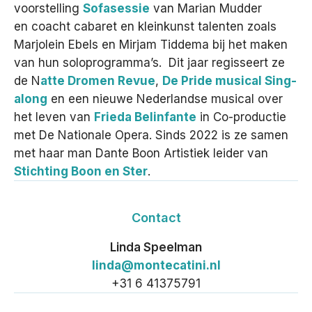
voorstelling
Sofasessie
van Marian Mudder
en coacht cabaret en kleinkunst talenten zoals
Marjolein Ebels en Mirjam Tiddema bij het maken
van hun soloprogramma’s. Dit jaar regisseert ze
de N
atte Dromen Revue
,
De Pride musical Sing-
along
en een nieuwe Nederlandse musical over
het leven van
Frieda Belinfante
in Co-productie
met De Nationale Opera. Sinds 2022 is ze samen
met haar man Dante Boon Artistiek leider van
Stichting Boon en Ster
.
Contact
Linda Speelman
linda@montecatini.nl
+31 6 41375791