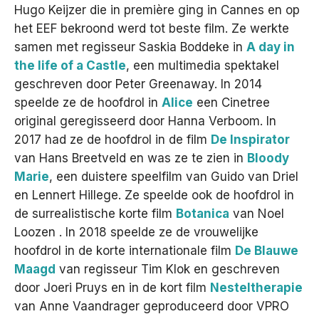
Hugo Keijzer die in première ging in Cannes en op
het EEF bekroond werd tot beste film. Ze werkte
samen met regisseur Saskia Boddeke in
A day in
the life of a Castle
, een multimedia spektakel
geschreven door Peter Greenaway. In 2014
speelde ze de hoofdrol in
Alice
een Cinetree
original geregisseerd door Hanna Verboom. In
2017 had ze de hoofdrol in de film
De Inspirator
van Hans Breetveld en was ze te zien in
Bloody
Marie
, een duistere speelfilm van Guido van Driel
en Lennert Hillege. Ze speelde ook de hoofdrol in
de surrealistische korte film
Botanica
van Noel
Loozen . In 2018 speelde ze de vrouwelijke
hoofdrol in de korte internationale film
De Blauwe
Maagd
van regisseur Tim Klok en geschreven
door Joeri Pruys en in de kort film
Nesteltherapie
van Anne Vaandrager geproduceerd door VPRO