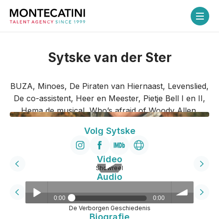
Sytske van der Ster
Home
BUZA, Minoes, De Piraten van Hiernaast, Levenslied,
Talenten
De co-assistent, Heer en Meester, Pietje Bell I en II,
Hema de musical, Who’s afraid of Woody Allen.
Over ons
Volg Sytske
Diensten
Video
Showreel
Audio
Flex-service
0:00
0:00
Coaching
De Verborgen Geschiedenis
Biografie