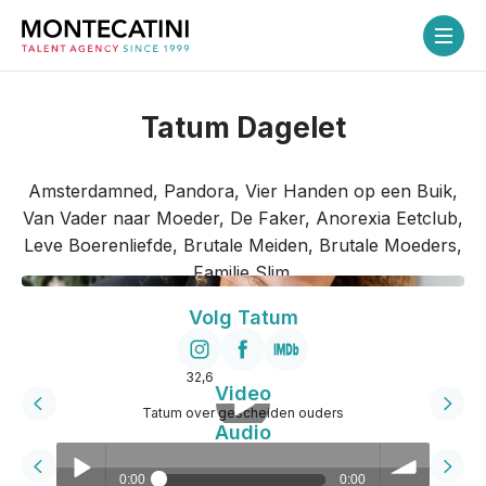
Tatum Dagelet
Home
Amsterdamned, Pandora, Vier Handen op een Buik,
Talenten
Van Vader naar Moeder, De Faker, Anorexia Eetclub,
Leve Boerenliefde, Brutale Meiden, Brutale Moeders,
Over ons
Familie Slim.
Volg Tatum
Diensten
32,6
Video
Flex-service
Tatum over gescheiden ouders
Audio
Coaching
0:00
0:00