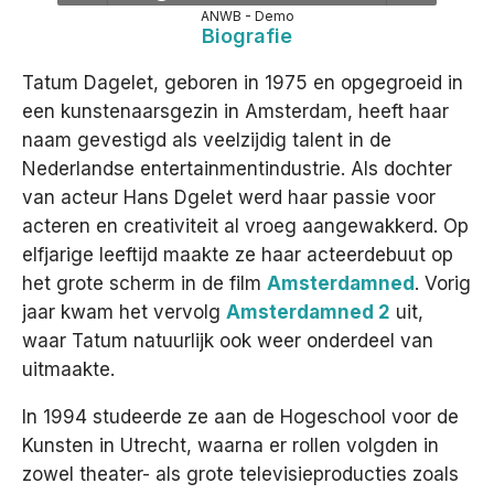
ANWB - Demo
Biografie
Het team
Play /
volume
Play /
Tatum Dagelet, geboren in 1975 en opgegroeid in
Contact
een kunstenaarsgezin in Amsterdam, heeft haar
naam gevestigd als veelzijdig talent in de
Nederlandse entertainmentindustrie. Als dochter
van acteur Hans Dgelet werd haar passie voor
pause
pause
acteren en creativiteit al vroeg aangewakkerd. Op
elfjarige leeftijd maakte ze haar acteerdebuut op
het grote scherm in de film
Amsterdamned
. Vorig
jaar kwam het vervolg
Amsterdamned 2
uit,
waar Tatum natuurlijk ook weer onderdeel van
uitmaakte.
In 1994 studeerde ze aan de Hogeschool voor de
Kunsten in Utrecht, waarna er rollen volgden in
zowel theater- als grote televisieproducties zoals